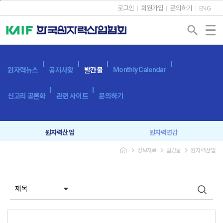
본문바로가기
로그인
회원가입
문의하기
ENG
search
Monthly Calendar
원자력뉴스
공지사항
발간물
신고리 공론화
관련 사이트
문의하기
원자력산업
원자력연감
navigate_next
navigate_next
navigate_next
정보자료
발간물
원자력산업
원자력산업실태조사
세계 원자력발전 현황과 동향
용어사전
원자력발전시스템
광고 신청