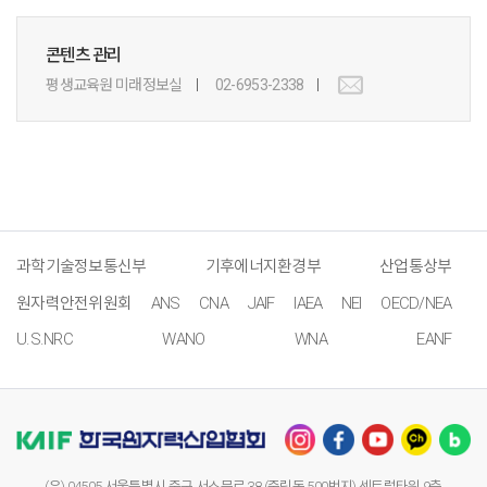
콘텐츠 관리
평생교육원 미래정보실
02-6953-2338
과학기술정보통신부
기후에너지환경부
산업통상부
원자력안전위원회
ANS
CNA
JAIF
IAEA
NEI
OECD/NEA
U.S.NRC
WANO
WNA
EANF
(우) 04505 서울특별시 중구 서소문로 38 (중림동 500번지) 센트럴타워 9층