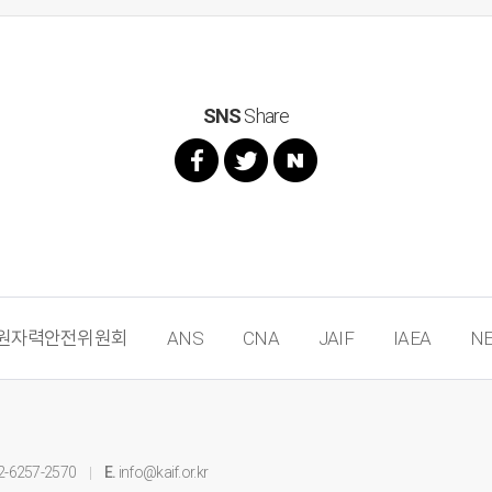
SNS
Share
원자력안전위원회
ANS
CNA
JAIF
IAEA
NE
2-6257-2570
E.
info@kaif.or.kr