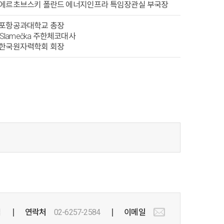
 비에르초브스키 폴란드 에너지인프라 특임장관실 부국장
환 포항공과대학교 총장
av Slamečka 주한체코대사
주 한국원자력학회 회장
.
팀
연락처
02-6257-2584
이메일