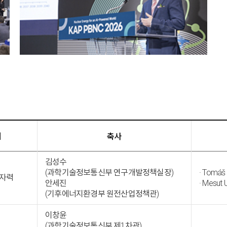
제
축사
김성수
(과학기술정보통신부 연구개발정책실장)
· Tom
원자력
안세진
· Mesut
(기후에너지환경부 원전산업정책관)
이창윤
(과학기술정보통신부 제1차관)