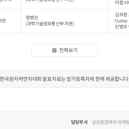
· 미할
· 김무
정병선
위한
· Gust
(과학기술정보통신부 차관)
· 민병
전체보기
apps
한국원자력연차대회 발표자료는 참가등록자에 한해 제공합니다
담당부서
글로벌협력처 국제