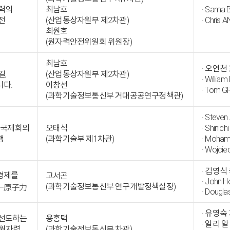
력의
최남호
· Sama
전
(산업통상자원부 제2차관)
· Chris
최원호
(원자력안전위원회 위원장)
최남호
· 오연
길,
(산업통상자원부 제2차관)
· Willi
다.
이창선
· Tom
(과학기술정보통신부 거대공공연구정책관)
· Stev
산업국제회의
오태석
· Shin
행
(과학기술부 제1차관)
· Moha
· Wojci
· 김영식
경제를
고서곤
· John H
(과학기술정보통신부 연구개발정책실장)
ㅡ原子力
· Doug
· 유영
 선도하는
용홍택
· 알리 
-원자력
(과학기술정보통신부 차관)