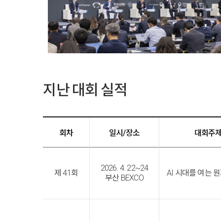
지난 대회 실적
회차
일시/장소
대회주
2026. 4. 22~24
제 41회
AI 시대를 여는 
부산 BEXCO