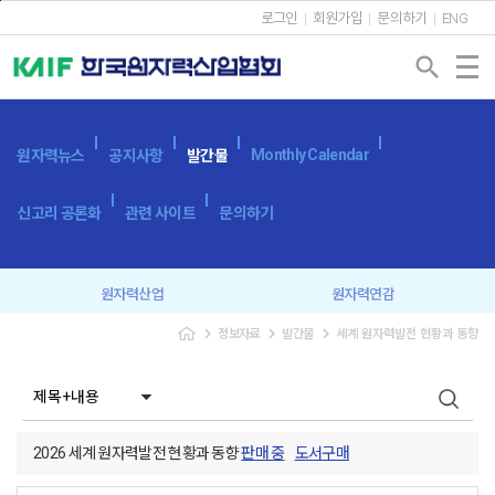
본문바로가기
로그인
회원가입
문의하기
ENG
search
Monthly Calendar
원자력뉴스
공지사항
발간물
신고리 공론화
관련 사이트
문의하기
원자력산업
원자력연감
navigate_next
navigate_next
navigate_next
정보자료
발간물
세계 원자력발전 현황과 동향
원자력산업실태조사
세계 원자력발전 현황과 동향
용어사전
원자력발전시스템
광고 신청
2026 세계 원자력발전 현황과 동향
판매 중
도서구매