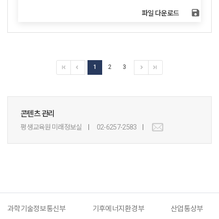
save
파일 다운로드
1
2
3
콘텐츠 관리
평생교육원 미래정보실
02-6257-2583
과학기술정보통신부
기후에너지환경부
산업통상부