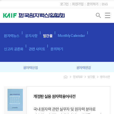
본문바로가기
로그인
회원가입
문의하기
ENG
search
Monthly Calendar
원자력뉴스
공지사항
발간물
신고리 공론화
관련 사이트
문의하기
원자력산업
원자력연감
navigate_next
navigate_next
navigate_next
정보자료
발간물
용어사전
원자력산업실태조사
세계 원자력발전 현황과 동향
용어사전
원자력발전시스템
개정판 실용 원자력용어사전
광고 신청
국내 원자력 관련 실무자 및 원자력 분야로