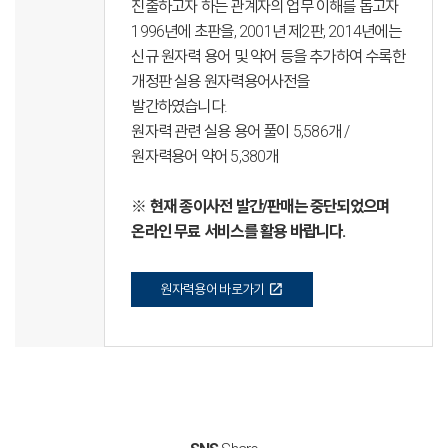
진출하고자 하는 관계자의 업무 이해를 돕고자
1996년에 초판을, 2001년 제2판, 2014년에는
신규 원자력 용어 및 약어 등을 추가하여 수록한
개정판 실용 원자력용어사전을
발간하였습니다.
원자력 관련 실용 용어 풀이 5,586개 /
원자력용어 약어 5,380개
※ 현재 종이사전 발간/판매는 중단되었으며
온라인 무료 서비스를 활용 바랍니다.
open_in_new
원자력용어 바로가기