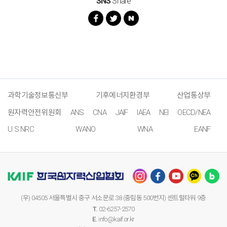
SNS
Share
과학기술정보통신부
기후에너지환경부
산업통상부
원자력안전위원회
ANS
CNA
JAIF
IAEA
NEI
OECD/NEA
U.S.NRC
WANO
WNA
EANF
(우) 04505 서울특별시 중구 서소문로 38 (중림동 500번지) 센트럴타워 9층
T.
02-6257-2570
E.
info@kaif.or.kr