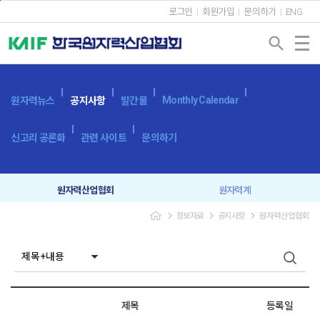
본문바로가기
로그인
회원가입
문의하기
ENG
search
Monthly Calendar
원자력뉴스
공지사항
발간물
신고리 공론화
관련 사이트
문의하기
원자력산업협회
원자력계
navigate_next
navigate_next
navigate_next
정보자료
공지사항
원자력산업협회
입찰공고
보도자료
제목
등록일