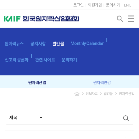
본문바로가기
로그인
회원가입
문의하기
ENG
search
Monthly Calendar
원자력뉴스
공지사항
발간물
신고리 공론화
관련 사이트
문의하기
원자력산업
원자력연감
navigate_next
navigate_next
navigate_next
정보자료
발간물
원자력산업
원자력산업실태조사
세계 원자력발전 현황과 동향
용어사전
원자력발전시스템
광고 신청