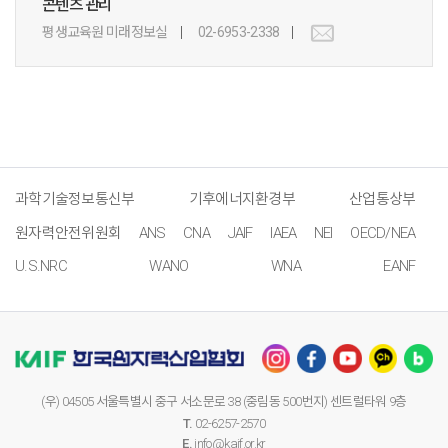
콘텐츠 관리
평생교육원 미래정보실
02-6953-2338
과학기술정보통신부
기후에너지환경부
산업통상부
원자력안전위원회
ANS
CNA
JAIF
IAEA
NEI
OECD/NEA
U.S.NRC
WANO
WNA
EANF
(우) 04505 서울특별시 중구 서소문로 38 (중림동 500번지) 센트럴타워 9층
T.
02-6257-2570
E.
info@kaif.or.kr