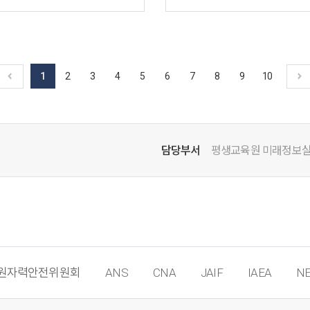
1
2
3
4
5
6
7
8
9
10
담당부서
평생교육원 미래정보
원자력안전위원회
ANS
CNA
JAIF
IAEA
NE