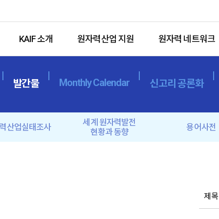
KAIF 소개
원자력산업 지원
원자력 네트워크
Monthly Calendar
발간물
신고리 공론화
세계 원자력발전
력산업실태조사
용어사전
현황과 동향