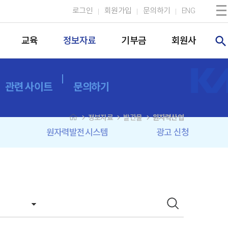
로그인
회원가입
문의하기
ENG
search
교육
정보자료
기부금
회원사
관련 사이트
문의하기
navigate_next
navigate_next
navigate_next
정보자료
발간물
원자력산업
원자력발전시스템
광고 신청