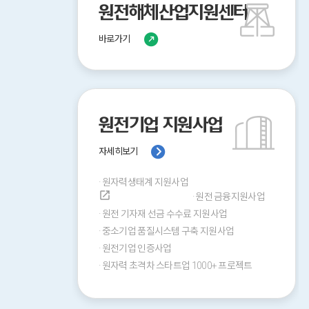
원전해체산업지원센터
바로가기
원전기업 지원사업
자세히보기
·
원자력생태계 지원사업
open_in_new
·
원전 금융지원사업
·
원전 기자재 선금 수수료 지원사업
·
중소기업 품질시스템 구축 지원사업
·
원전기업 인증사업
·
원자력 초격차 스타트업 1000+ 프로젝트