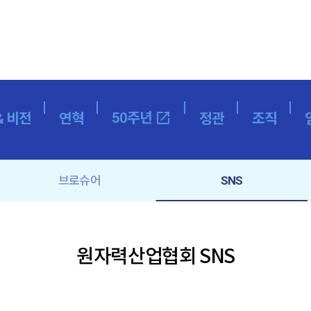
50주년
open_in_new
& 비전
연혁
정관
조직
브로슈어
SNS
원자력산업협회 SNS