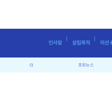
본문바로가기
인사말
설립목적
미션 
CI
포토뉴스