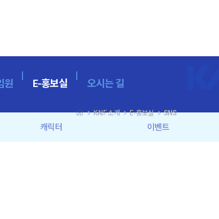
임원
E-홍보실
오시는 길
navigate_next
navigate_next
navigate_next
KAIF 소개
E-홍보실
SNS
캐릭터
이벤트