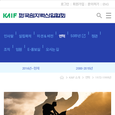
본문바로가기
로그인
회원가입
문의하기
ENG
search
open_in_new
50주년
인사말
설립목적
미션 & 비전
연혁
정관
조직
임원
E-홍보실
오시는 길
2016년~현재
2000-2015년
navigate_next
navigate_next
navigate_next
KAIF 소개
연혁
1972-1999년
1972-1999년