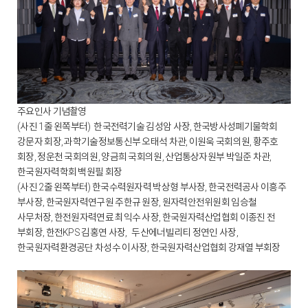
주요인사 기념촬영
(사진 1줄 왼쪽부터) 한국전력기술 김성암 사장, 한국방사성폐기물학회
강문자 회장, 과학기술정보통신부 오태석 차관, 이원욱 국회의원, 황주호
회장, 정운천 국회의원, 양금희 국회의원, 산업통상자원부 박일준 차관,
한국원자력학회 백원필 회장
(사진 2줄 왼쪽부터) 한국수력원자력 박상형 부사장, 한국전력공사 이흥주
부사장, 한국원자력연구원 주한규 원장, 원자력안전위원회 임승철
사무처장, 한전원자력연료 최익수 사장, 한국원자력산업협회 이종진 전
부회장, 한전KPS 김홍연 사장, 두산에너빌리티 정연인 사장,
한국원자력환경공단 차성수 이사장, 한국원자력산업협회 강재열 부회장