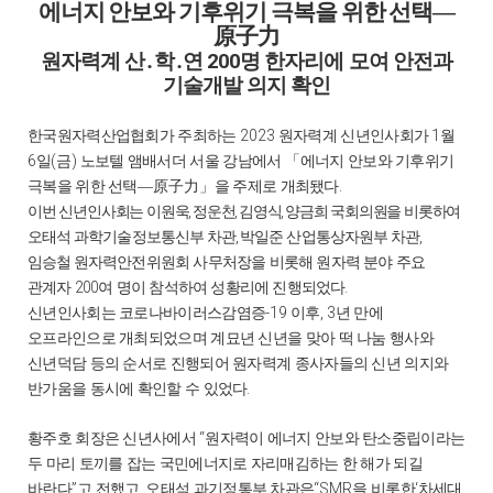
에너지 안보와 기후위기 극복을 위한 선택
―
原子力
원자력계 산
․
학
․
연
200
명 한자리에 모여 안전과
기술개발 의지 확인
2023
1
한국원자력산업협회
가 주최하는
원자력계 신년인사회가
월
6
(
)
일
금
노보텔 앰배서더 서울 강남에서
「
에너지 안보와 기후위기
.
극복을 위한 선택
―原子力」
을 주제로 개최됐다
,
,
,
이번 신년인사회는 이원욱
정운천
김영식
양금희 국회의원을 비롯하여
,
,
오태석 과학기술정보통신부 차관
박일준 산업통상자원부 차관
임승철
원자력안전위원회 사무처장을 비롯해 원자력 분야 주요
200
.
관계자
여 명이 참석하여 성황리에 진행되었다
-19
, 3
신년인사회는 코로나바이러스감염증
이후
년 만에
오프라인으로 개최되었으며 계묘년 신년을 맞아 떡 나눔 행사와
신년덕담 등의 순서로 진행되어 원자력계 종사자들의 신년 의지와
.
반가움을 동시에 확인할 수 있었다
“
황주호 회장은 신년사에서
원자력이 에너지 안보와 탄소중립이라는
두 마리 토끼를 잡는 국민에너지로 자리매김하는 한 해가 되길
”
,
“SMR
‘
바란다
고 전했고
오태석 과기정통부 차관은
을 비롯한
차세대