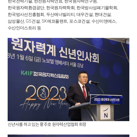
,
,
,
한국전력기술
한전원자력연료
한국원자력연구원
,
,
,
한국원자력환경공단
한국원자력학회
한국방사성폐기물학회
,
,
,
,
한국방사선진흥협회
두산에너빌리티
대우건설
현대건설
, GS
, SK
,
,
,
삼성물산
건설
에코플랜트
포스코건설
수산이앤에스
수산인더스트리 등
신년사를 하고 있는 황주호 원자력산업협회 회장