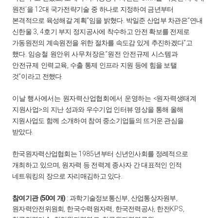
’
12
원전
을
대 국가전략기술 중 하나로 지정하여 금년부터
”
.
“
본격적으로 육성해갈 계획
임을 밝혔다
박일준 산업부 차관은
연내
3, 4
신한울
호기 부지 정지공사에 착수하고 안전 확보를 전제로
”
가동원전의 계속원전을 위한 절차를 속도감 있게 추진하겠다
고
.
“
했다
임승철 원안위 사무처장은
원전 안전규제 시스템과
,
안전규제 인력
교육
수출 통제 인프라 지원 등에 힘을 보탤
”
.
것
이라고 전했다
<
이날 행사에서는 원자력산업협회에서 운영하는
원자력생태계
>
지원
사업
의 지난 성과와 우수기업 인터뷰 영상을 통해 올해
지원사업도 함께 소개하여 참여 중소기업들의 뜨거운 관심을
.
받았다
1985
한국원자력산업협회는
년부터 신년인사회를 정례적으로
,
개최하고 있으며
원자력 등 전력계 종사자 간 대표적인 인적
.
네트워킹의 장으로 자리매김하고 있다
(50
)
:
,
,
참여기관
여 개
과학기술정보통신부
산업통상자원부
,
,
,
KPS,
원자력안전위원회
한국수력원자력
한국전력공사
한전