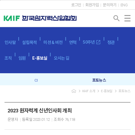
본문바로가기
로그인
회원가입
문의하기
ENG
search
open_in_new
50주년
인사말
설립목적
미션 & 비전
연혁
정관
조직
임원
E-홍보실
오시는 길
CI
포토뉴스
navigate_next
navigate_next
navigate_next
KAIF 소개
E-홍보실
포토뉴스
브로슈어
SNS
캐릭터
이벤트
2023 원자력계 신년인사회 개최
운영자
등록일
2023.01.12
조회수
76,118