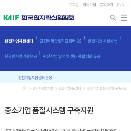
본문바로가기
로그인
회원가입
문의하기
ENG
search
open_in_new
원전해체산업지원센터
원전기업지원센터
원전기업 지원사업
한국원자력기술유공
원전산업 발전 및 생태계 활성화 유공
원전기업지원센터 운영
navigate_next
navigate_next
navigate_next
원자력산업 지원
원전기업지원센터
중소기업 품질시스템 구축지원
중소기업 품질시스템 구축지원
2017년부터 한국수력원자력(주관기관)과 (사)한국원자력산업협회