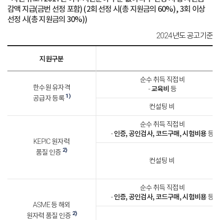
감액 지급(금번 선정 포함) (2회 선정 시(총 지원금의 60%), 3회 이상
선정 시(총 지원금의 30%))
2024년도 공고기준
지원구분
순수 취득 직접비
한수원 유자격
교육비
-
등
1)
공급자 등록
컨설팅 비
순수 취득 직접비
인증, 공인검사, 코드구매, 시험비용
-
등
KEPIC 원자력
2)
품질 인증
컨설팅 비
순수 취득 직접비
인증, 공인검사, 코드구매, 시험비용
-
등
ASME 등 해외
2)
원자력 품질 인증