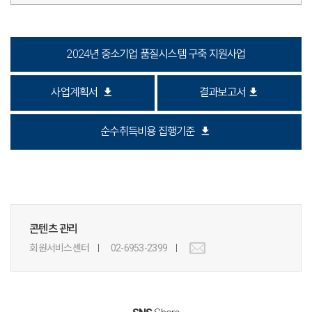
2024년 중소기업 품질시스템 구축 지원사업
download
download
사업계획서
결과보고서
download
순수취득비용 집행기준
콘텐츠 관리
회원서비스센터
02-6953-2399