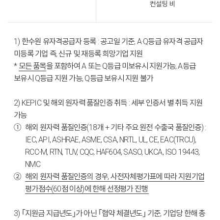
컨설팅 비
1) 한수원 유자격공급자 등록 : 공고일 기준, A·Q등급 유자격 공급자
미등록 기업 즉, 신규 및 재등록 희망기업 지원
*
모든 품목
을 포함하여 A 또는 Q등급 미보유시 지원가능, A등급
보유시 Q등급 지원 가능, Q등급 보유시 지원 불가
2) KEPIC 및 해외 원자력 품질인증 취득 : 세부 인증서 별 취득 지원
가능
해외 원자력 품질인증(18개 + 기타 주요 원전 수출국 품질인증) :
IEC, API, ASHRAE, ASME, CSA, NRTL, UL, CE, EAC(TRCU),
RCC-M, RTN, TUV, CQC, HAF604, SASO, UKCA, ISO 19443,
NMC
해외 원자력 품질인증의 경우, 사전자체평가표에 따라 지원기업
평가점수(60점 이상)에 한해 선정평가 진행
3) ｢지원금 지급년도｣가 아닌 ｢협약 체결년도｣ 기준, 기업당 한해 총