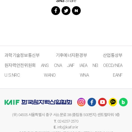
SNS
Share
과학기술정보통신부
기후에너지환경부
산업통상부
원자력안전위원회
ANS
CNA
JAIF
IAEA
NEI
OECD/NEA
U.S.NRC
WANO
WNA
EANF
(우) 04505 서울특별시 중구 서소문로 38 (중림동 500번지) 센트럴타워 9층
T.
02-6257-2570
E.
info@kaif.or.kr