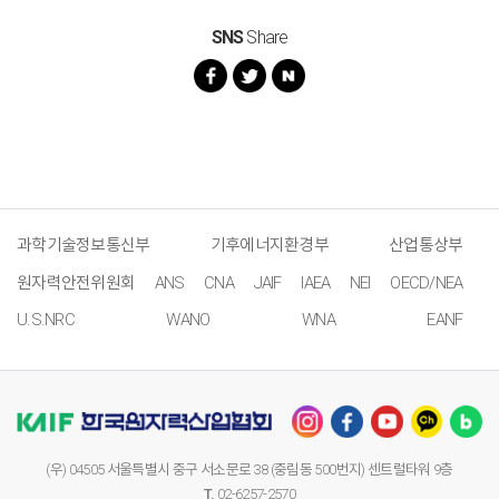
SNS
Share
과학기술정보통신부
기후에너지환경부
산업통상부
원자력안전위원회
ANS
CNA
JAIF
IAEA
NEI
OECD/NEA
U.S.NRC
WANO
WNA
EANF
(우) 04505 서울특별시 중구 서소문로 38 (중림동 500번지) 센트럴타워 9층
T.
02-6257-2570