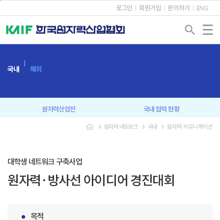
본문바로가기
로그인
회원가입
문의하기
ENG
search
국내
해외
원자력산업전
국내 협력 현황
navigate_next
navigate_next
navigate_next
원자력 네트워크
국내
원자력 커뮤니케이션
회원사 간담회
원자력협의회
신년인사회
조찬강연회
대학생 네트워크 구축사업
원자력·방사선 아이디어 경진대회
원자력 CEO 포럼
원자력 커뮤니케이션
미래세대 교육
목적