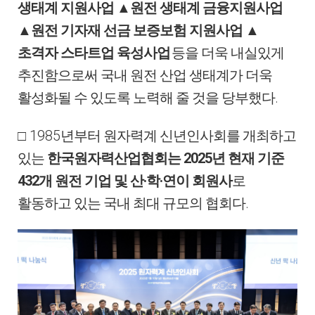
생태계
지원사업
▲
원전 생태계 금융지원사업
▲
원전 기자재 선금 보증보
험 지원사업
▲
초격자 스타트업 육성사업
등을 더욱 내실있게
추진함으로써 국내 원전 산업 생태계가 더욱
.
활성화될 수 있도록 노력해 줄 것을 당부했다
1985
□
년부터 원자력계 신년인사회를 개최하고
2025
있는
한국원자력산업협회는
년 현재 기준
432
·
·
개 원전 기업 및 산
학
연이 회원사
로
.
활동하고 있는 국내 최대 규모의 협회다