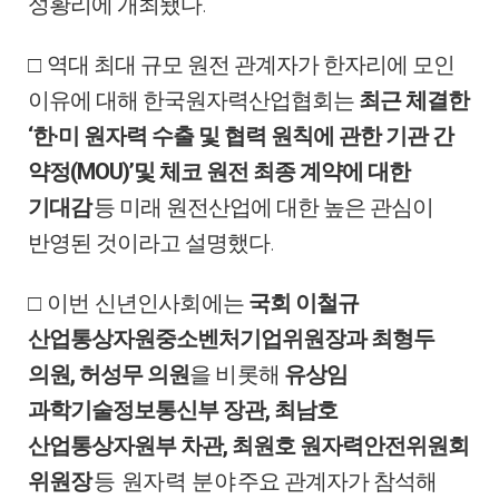
.
성황리에 개최됐다
□
역대 최대 규모 원전 관계자가 한자리에 모인
이유에 대해 한국원자력산업협회는
최근 체결한
‘
·
한
미 원자력 수출 및 협력 원칙에 관한 기관 간
(MOU)’
약정
및 체코 원전 최종 계약에 대한
기대감
등 미래 원전산업에 대한 높은 관심이
.
반영된 것이라고 설명했다
□
이번 신년인사회에는
국회 이철규
산업통상자원중소벤처기업위원장과 최형두
,
의원
허성무 의원
을 비롯해
유상임
,
과학기술정보통신부 장관
최남호
,
산업
통상자원부 차관
최원호 원자력안전위원회
위원장
등 원자력 분야
주요 관계자가 참석해