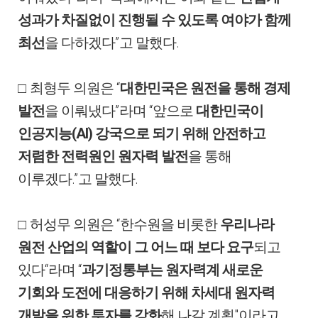
성과가 차질없이 진행될 수 있도록 여야가 함께
”
.
최선
을 다하겠다
고 말했다
“
□
최형두 의원은
대한민국은 원전을 통해 경제
”
“
발전
을 이뤄냈다
라며
앞으로
대한민국이
(AI)
인공지능
강국으로 되기 위해 안전하고
저렴한 전력원인 원자력 발전
을 통해
.”
.
이루겠다
고 말했다
“
□
허성무 의원은
한수원을 비롯한
우리나라
원전 산업의 역할이 그 어느 때 보다 요구
되고
“
“
있다
라며
과기정통부는 원자력계 새로운
기회와 도전에 대응하기 위해 차세대 원자력
"
개발을 위한 투자를 강화
해 나갈 계획
이라고