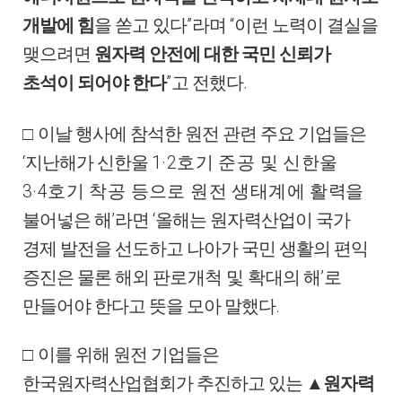
”
“
개발에 힘
을 쏟고 있다
라며
이런 노력이 결실을
맺으려면
원자력 안전에 대한 국민 신뢰가
”
.
초석이 되어야 한다
고 전했다
□
이날 행사에 참석한 원전 관련 주요 기업들은
‘
1·2
지난해가 신한울
호기 준공 및 신한울
3·4
호기 착공 등으로 원전 생태계에 활
력을
’
‘
불어넣은 해
라면
올해는 원자력산업이 국가
경제 발전을 선도하고 나아가 국민 생활의 편익
’
증진은 물론 해외
판로개척 및 확대
의 해
로
.
만들어야 한다고 뜻을 모아 말했다
□
이를 위해 원전 기업들은
한국원자력산업협회가 추진하고 있는
▲
원자력