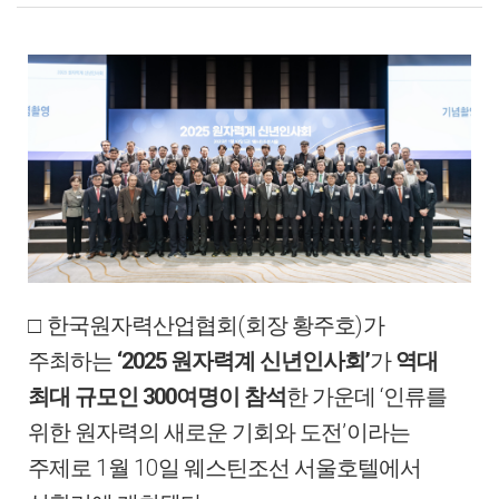
(
)
□
한국원자력산업협회
회장 황주호
가
‘2025
’
주최하는
원자력계 신년인사회
가
역대
300
‘
최대 규모인
여명이 참석
한 가운데
인류를
’
위한 원자력의 새로운 기회와 도전
이라는
1
10
주제로
월
일 웨스틴조선 서울호텔에서