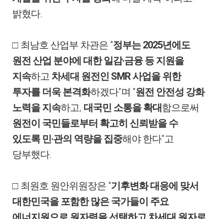
.
밝혔다
"
2025
□
최남호 산업부 차관은
정부는
년에도
·
원전 산업 분야에 대한 일감
금융 등 지원을
SMR
지속
하고
차세대 원전인
사업을 위한
”
"
투자를 더욱 본격화
하겠다
며
원전 안전성 강화
,
노력을 지속
하고
대국민 소통을 확대
함으로써
원전이 국민들로부터 확고히 신뢰받을 수
·
"
있도록 민
관의 역량을 집중
해야 한다
고
.
당부했다
"
□
최원호 원안위원장은
기후변화 대응에 맞서
대한민국을 포함한 많은 국가들이 주요
에너지원으로 원자력을 선택하고 차세대 원자로