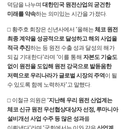
덕담을 나누며
대한민국 원전산업의 굳건한
.
미
래를 약속
하는 의미있는 시간을 가졌다
“
□
황주호 회장은 신년사에서
올해는
체코 원전
최종 계약을 성공적으로 달성하고 해외 사업을
적극 추진
하는 등 원전 수출 성과
달성의 해가
”
“
되길 기대한다
라며
이를 통해
자본도 기술도
없
이
원전을 도입해 원전 강국으로 발돋움한
저력으로 우리나라가 글로
벌 시장의 주역
이 될
”
.
수 있도록 함께 노력하자
고 말했다
“
□
이철규 의원은
지난해 우리 원전 산업계는
,
체코 신규 원전 우선협상대상자 선정
루마니아
설비개선 사업 수주 등 많은 성과
를
”
“
이뤄냈다
라며
국회에서는 이와 같은
산업계