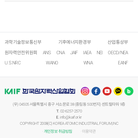
과학기술정보통신부
기후에너지환경부
산업통상부
원자력안전위원회
ANS
CNA
JAIF
IAEA
NEI
OECD/NEA
U.S.NRC
WANO
WNA
EANF
(우) 04505 서울특별시 중구 서소문로 38 (중림동 500번지) 센트럴타워 9층
T.
02-6257-2570
E.
info@kaif.or.kr
COPYRIGHT 2008(C) KOREA ATOMIC INDUSTRIAL FORUM,INC
· 개인정보 취급방침
· 이용약관