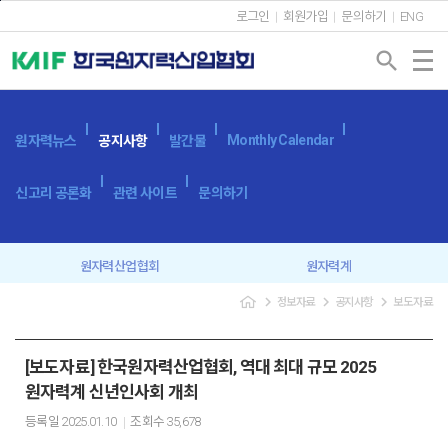
본문바로가기
로그인
회원가입
문의하기
ENG
search
Monthly Calendar
원자력뉴스
공지사항
발간물
신고리 공론화
관련 사이트
문의하기
원자력산업협회
원자력계
navigate_next
navigate_next
navigate_next
정보자료
공지사항
보도자료
입찰공고
보도자료
[보도자료] 한국원자력산업협회, 역대 최대 규모 2025
원자력계 신년인사회 개최
등록일
2025.01.10
조회수
35,678