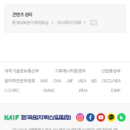
콘텐츠 관리
평생교육원 미래정보실
02-6953-2338
과학기술정보통신부
기후에너지환경부
산업통상부
원자력안전위원회
ANS
CNA
JAIF
IAEA
NEI
OECD/NEA
U.S.NRC
WANO
WNA
EANF
(우) 04505 서울특별시 중구 서소문로 38 (중림동 500번지) 센트럴타워 9층