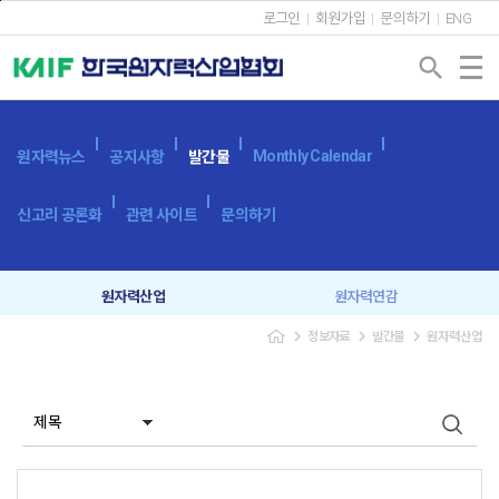
본문바로가기
로그인
회원가입
문의하기
ENG
search
Monthly Calendar
원자력뉴스
공지사항
발간물
신고리 공론화
관련 사이트
문의하기
원자력산업
원자력연감
navigate_next
navigate_next
navigate_next
정보자료
발간물
원자력산업
원자력산업실태조사
세계 원자력발전 현황과 동향
용어사전
원자력발전시스템
광고 신청