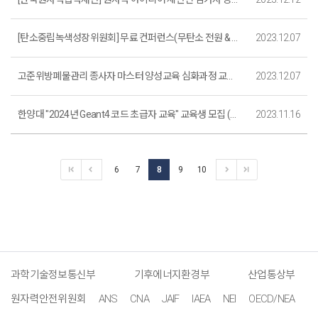
[탄소중립녹색성장위원회] 무료 컨퍼런스(무탄소 전원 & 전력계통) 참석 안내(12/8)
2023.12.07
고준위방폐물관리 종사자 마스터 양성교육 심화과정 교육생 모집
2023.12.07
한양대 "2024년 Geant4 코드 초급자 교육" 교육생 모집 (~12. 29.까지)
2023.11.16
6
7
8
9
10
과학기술정보통신부
기후에너지환경부
산업통상부
원자력안전위원회
ANS
CNA
JAIF
IAEA
NEI
OECD/NEA