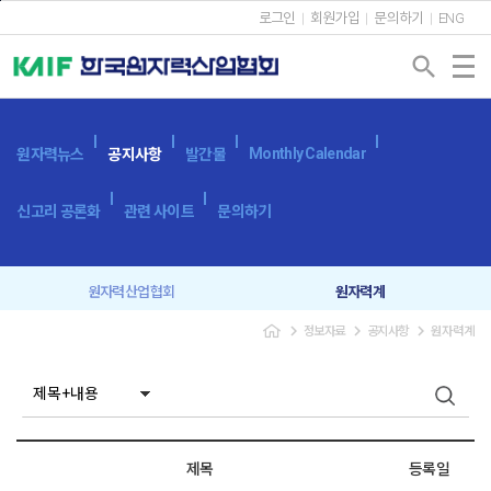
본문바로가기
로그인
회원가입
문의하기
ENG
search
Monthly Calendar
원자력뉴스
공지사항
발간물
신고리 공론화
관련 사이트
문의하기
원자력산업협회
원자력계
navigate_next
navigate_next
navigate_next
정보자료
공지사항
원자력계
입찰공고
보도자료
제목
등록일