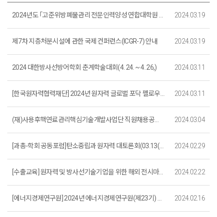
2024년도 ｢고준위방폐물관리 전문인력양성 연합대학원 지원사업｣ 수행기관 선정 공모
2024.03.19
제7차 지층처분시설에 관한 국제 컨퍼런스(ICGR-7) 안내
2024.03.19
2024 대한방사선방어학회 춘계학술대회(4. 24. ~ 4. 26,)
2024.03.11
[한국원자력협력재단] 2024년 원자력 글로벌 포닥 펠로우십 참가자 모집(~5. 12.까지)
2024.03.11
(재)사용후핵연료관리핵심기술개발사업단 직원채용공고(~3. 20.까지)
2024.03.04
[과총-학회 공동포럼]탄소중립과 원자력 대토론회(03.13(수) 14:00)
2024.02.29
[수출교육] 원자력 및 방사선기술기업을 위한 해외 전시마케팅과정 교육안내(대전, 3.27(수))
2024.02.22
[에너지경제연구원] 2024년 에너지경제연구원(제23기) 교육생 모집 안내(2. 21. ~ 3. 10.)
2024.02.16