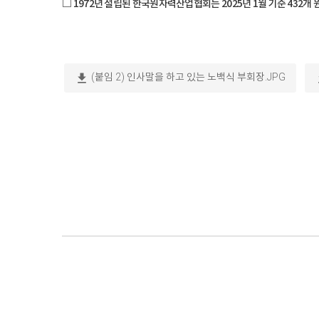
□ 1972년 설립된 한국원자력산업협회는 2025년 1월 기준 432개
download
do
(붙임 2) 인사말을 하고 있는 노백식 부회장.JPG