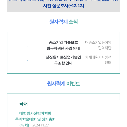
사전 설문조사(~12. 12.)
원자력계
소식
중소기업 기술보호
대중소기업농어입
·
법무지원단 사업 안내
협력재단
선진원자로산업기술연
차세대원자력정책
·
구조합 안내
센터
원자력계
이벤트
국내
대한방사선방어학회
추계학술대회 및 정기총회
(48차)
2024.11.27 ~