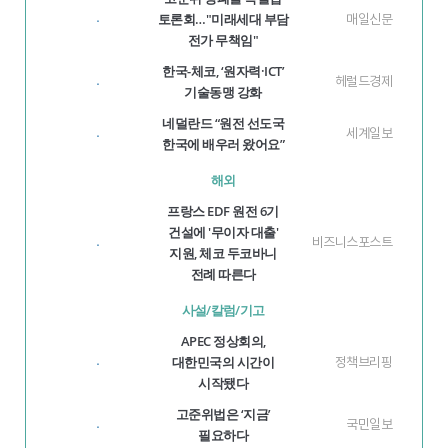
토론회…"미래세대 부담
매일신문
·
전가 무책임"
한국-체코, ‘원자력·ICT’
헤럴드경제
·
기술동맹 강화
네덜란드 “원전 선도국
세계일보
·
한국에 배우러 왔어요”
해외
프랑스 EDF 원전 6기
건설에 '무이자 대출'
비즈니스포스트
·
지원, 체코 두코바니
전례 따른다
사설/칼럼/기고
APEC 정상회의,
대한민국의 시간이
정책브리핑
·
시작됐다
고준위법은 ‘지금’
국민일보
·
필요하다