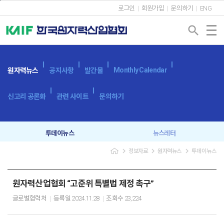
본문바로가기
로그인
회원가입
문의하기
ENG
search
Monthly Calendar
원자력뉴스
공지사항
발간물
신고리 공론화
관련 사이트
문의하기
투데이뉴스
뉴스레터
navigate_next
navigate_next
navigate_next
정보자료
원자력뉴스
투데이뉴스
원자력산업협회 “고준위 특별법 제정 촉구”
글로벌협력처
등록일
2024.11.28
조회수
23,224