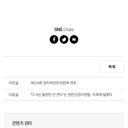
SNS
Share
목록
이전글
제204회 원자력안전위원회 개최
다음글
"다시는 탈원전 안 한다"는 원전산업지원법…국회에 달렸다
콘텐츠 관리