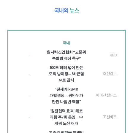
국내외
뉴스
국내
원자력산업협회 “고준위
KBS
·
특별법 제정 촉구”
100도 히터 넣어 만든
모의 방폐장… 벽 균열
조선일보
·
AI로 감시
"전세계 i-SMR
개발경쟁… 원안위가
파이낸셜뉴스
·
안전 나침반 역할"
‘원전협력 효과’ 체코
직항 주7회 운영… 中
조선비즈
·
계림 노선 재개
고준위 방폐물 특별법