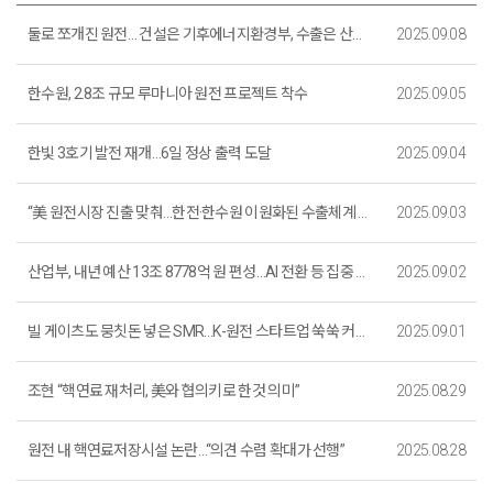
둘로 쪼개진 원전… 건설은 기후에너지환경부, 수출은 산업부
2025.09.08
한수원, 2.8조 규모 루마니아 원전 프로젝트 착수
2025.09.05
한빛 3호기 발전 재개…6일 정상 출력 도달
2025.09.04
“美 원전시장 진출 맞춰…한전·한수원 이원화된 수출체계 개편해야”
2025.09.03
산업부, 내년 예산 13조 8778억 원 편성…AI 전환 등 집중 투자
2025.09.02
빌 게이츠도 뭉칫돈 넣은 SMR…K-원전 스타트업 쑥쑥 커질까
2025.09.01
조현 “핵연료 재처리, 美와 협의키로 한것 의미”
2025.08.29
원전 내 핵연료저장시설 논란…“의견 수렴 확대가 선행”
2025.08.28