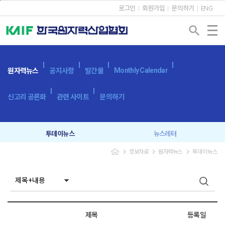
본문바로가기
로그인
회원가입
문의하기
ENG
search
Monthly Calendar
원자력뉴스
공지사항
발간물
신고리 공론화
관련 사이트
문의하기
투데이뉴스
뉴스레터
navigate_next
navigate_next
navigate_next
정보자료
원자력뉴스
투데이뉴스
제목
등록일