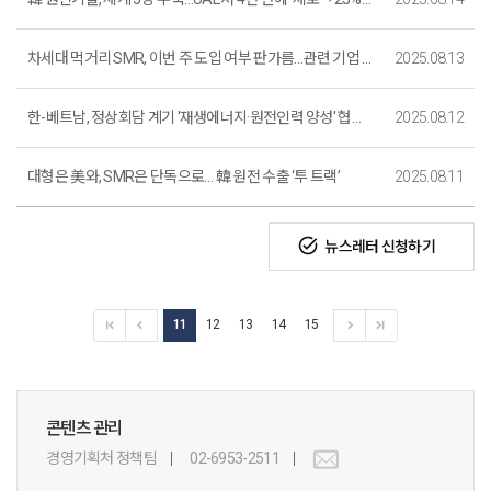
차세대 먹거리 SMR, 이번 주 도입 여부 판가름…관련 기업 수혜 기대
2025.08.13
한-베트남, 정상회담 계기 '재생에너지·원전인력 양성' 협력 확대
2025.08.12
대형은 美와, SMR은 단독으로… 韓 원전 수출 ‘투 트랙’
2025.08.11
task_alt
뉴스레터 신청하기
11
12
13
14
15
콘텐츠 관리
경영기획처 정책팀
02-6953-2511