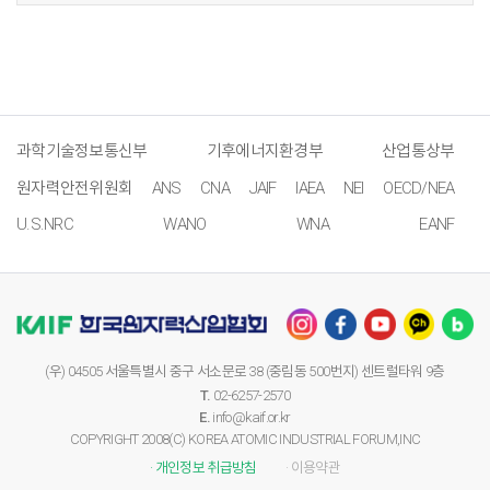
과학기술정보통신부
기후에너지환경부
산업통상부
원자력안전위원회
ANS
CNA
JAIF
IAEA
NEI
OECD/NEA
U.S.NRC
WANO
WNA
EANF
(우) 04505 서울특별시 중구 서소문로 38 (중림동 500번지) 센트럴타워 9층
T.
02-6257-2570
E.
info@kaif.or.kr
COPYRIGHT 2008(C) KOREA ATOMIC INDUSTRIAL FORUM,INC
· 개인정보 취급방침
· 이용약관