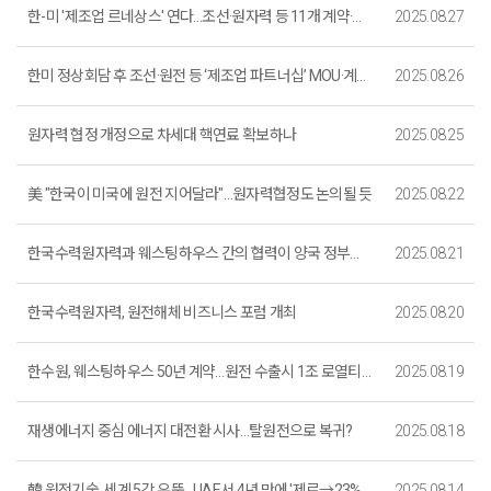
한-미 '제조업 르네상스' 연다…조선·원자력 등 11개 계약·MOU 체결
2025.08.27
한미 정상회담 후 조선·원전 등 ‘제조업 파트너십’ MOU·계약 11건 체결
2025.08.26
원자력 협정 개정으로 차세대 핵연료 확보하나
2025.08.25
美 "한국이 미국에 원전 지어달라"…원자력협정도 논의될 듯
2025.08.22
한국수력원자력과 웨스팅하우스 간의 협력이 양국 정부간 협력 의제에 포함된 것은 아님
2025.08.21
한국수력원자력, 원전해체 비즈니스 포럼 개최
2025.08.20
한수원, 웨스팅하우스 50년 계약…원전 수출시 1조 로열티·기술검증
2025.08.19
재생에너지 중심 에너지 대전환 시사…탈원전으로 복귀?
2025.08.18
韓 원전기술, 세계 5강 우뚝…UAE서 4년 만에 '제로→23%' 기적
2025.08.14