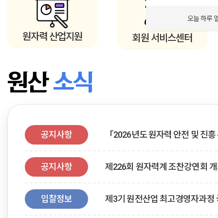
오늘 하루 
원자력 산업지원
회원 서비스센터
원산
소식
공지사항
「2026년도 원자력 안전 및 진흥 유
18:00 연장)
공지사항
제226회 원자력계 조찬강연회 개최 및
입찰정보
제3기 원전산업 최고경영자과정 국
13.)