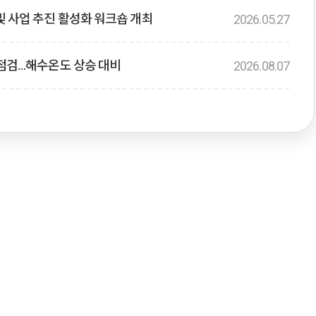
및 사업 추진 활성화 워크숍 개최
2026.05.27
력연차대회 및
2026 부산국제원자력산업전(INE
 점검…해수온도 상승 대비
2026.08.07
자력컨퍼런스 개최