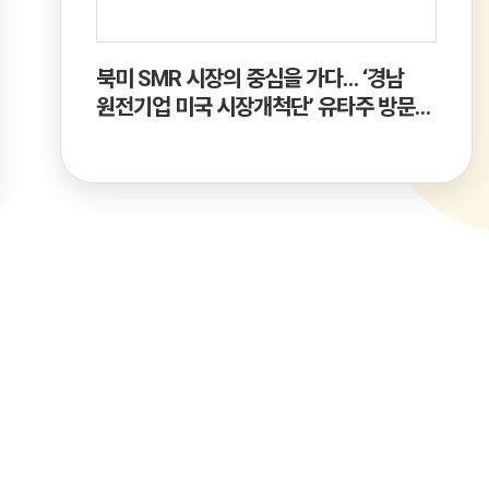
X) 개막
북미 SMR 시장의 중심을 가다… ‘경남
최병
원전기업 미국 시장개척단’ 유타주 방문
5
/
5
원
성료