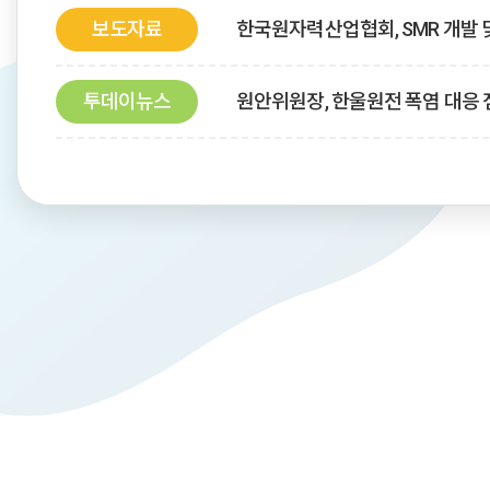
보도자료
한국원자력산업협회, SMR 개발 
제41회 원자력관리자를 위한 하계강좌
2026 한국원자
투데이뉴스
원안위원장, 한울원전 폭염 대응
개최
태평양연안국 원