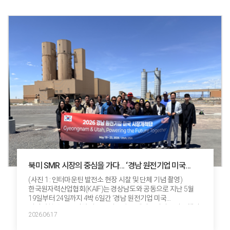
BEXCO가 주관하였으며, 한국수력원자력과 한전KPS,
한국전력기술, 한전원자력연료, 한전KDN, 한국원자력연구원,
한국원자력환경공단, 두산에너빌리티, 웨스팅하우스, 오라노,
프라마톰, 앳킨스레알리스 등 국내외 원자력 산업 대표기관들이
참가하여 원전 안전, 설비 및 기자재, 원전해체 등 다양한 분야의
기술을 선보였다.올해 전시회에는 처음으로 체코 국가관과 중국
국가관이 구성되어 체코측 1...
북미 SMR 시장의 중심을 가다… ‘경남 원전기업 미국
시장개척단’ 유타주 방문 성료
(사진 1 : 인터마운틴 발전소 현장 시찰 및 단체 기념 촬영)
한국원자력산업협회(KAIF)는 경상남도와 공동으로 지난 5월
19일부터 24일까지 4박 6일간 ‘경남 원전기업 미국
시장개척단’을 구성해 미국 유타주 솔트레이크시티를 방문했다.
2026.06.17
민·관·연 합동 체제로 꾸려진 개척단은 첫 일정으로 델타(Delta)
지역의 인터마운틴 발전소(IPP)를 방문해 수소 혼·전소 기술을