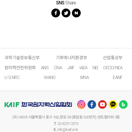
SNS
Share
과학기술정보통신부
기후에너지환경부
산업통상부
원자력안전위원회
ANS
CNA
JAIF
IAEA
NEI
OECD/NEA
U.S.NRC
WANO
WNA
EANF
(우) 04505 서울특별시 중구 서소문로 38 (중림동 500번지) 센트럴타워 9층
T.
02-6257-2570
E.
info@kaif.or.kr