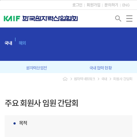
본문바로가기
로그인
회원가입
문의하기
ENG
search
국내
해외
원자력산업전
국내 협력 현황
navigate_next
navigate_next
navigate_next
원자력 네트워크
국내
회원사 간담회
회원사 간담회
원자력협의회
신년인사회
조찬강연회
주요 회원사 임원 간담회
원자력 CEO 포럼
원자력 커뮤니케이션
목적
미래세대 교육