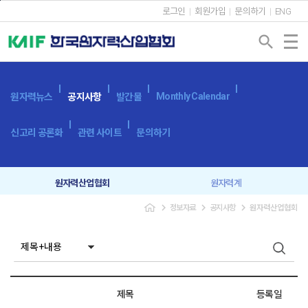
본문바로가기
로그인
회원가입
문의하기
ENG
search
Monthly Calendar
원자력뉴스
공지사항
발간물
신고리 공론화
관련 사이트
문의하기
원자력산업협회
원자력계
navigate_next
navigate_next
navigate_next
정보자료
공지사항
원자력산업협회
입찰공고
보도자료
제목
등록일