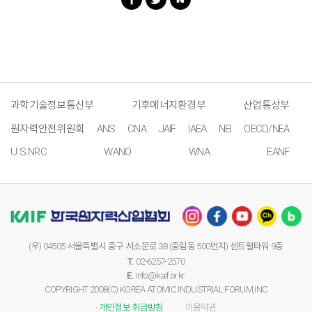
과학기술정보통신부
기후에너지환경부
산업통상부
원자력안전위원회
ANS
CNA
JAIF
IAEA
NEI
OECD/NEA
U.S.NRC
WANO
WNA
EANF
(우) 04505 서울특별시 중구 서소문로 38 (중림동 500번지) 센트럴타워 9층
T.
02-6257-2570
E.
info@kaif.or.kr
COPYRIGHT 2008(C) KOREA ATOMIC INDUSTRIAL FORUM,INC
· 개인정보 취급방침
· 이용약관