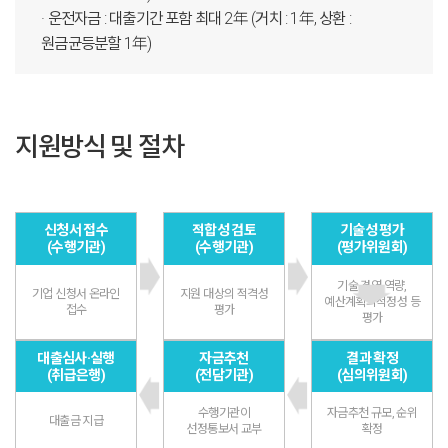
· 운전자금 : 대출기간 포함 최대 2年 (거치 : 1年, 상환 :
원금균등분할 1年)
지원방식 및 절차
신청서 접수
적합성 검토
기술성 평가
(수행기관)
(수행기관)
(평가위원회)
기술·경영 역량,
기업 신청서 온라인
지원 대상의 적격성
예산계획의적정성 등
접수
평가
평가
대출심사·실행
자금추천
결과 확정
(취급은행)
(전담기관)
(심의위원회)
수행기관이
자금추천 규모, 순위
대출금 지급
선정통보서 교부
확정