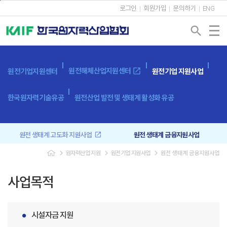
본문바로가기
로그인
회원가입
문의하기
ENG
search
open_in_new
원전해체산업지원센터
원전기업지원센터
원전기업 지원사업
한국원자력기술유공
원전산업 발전 및 생태계 활성화 유공
open_in_new
원전 생태계 고도화 지원사업
원전 생태계 금융지원사업
navigate_next
navigate_next
navigate_next
원자력산업 지원
원전기업 지원사업
원전 생태계 금융지원사업
원전 기자재 선금 수수료 지원사업
중소기업 품질시스템 구축 지원사업
사업목적
원전기업 인증사업
초격차 스타트업 프로젝트
시설자금 지원