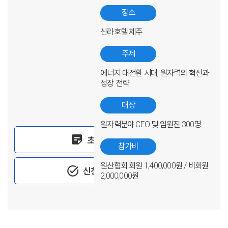
장소
신라호텔 제주
주제
에너지 대전환 시대, 원자력의 혁신과
성장 전략
대상
원자력분야 CEO 및 임원진 300명
sticky_note_2
초청장
참가비
원산협회 회원 1,400,000원 / 비회원
task_alt
신청하기
2,000,000원