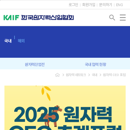
본문바로가기
로그인
회원가입
문의하기
ENG
search
국내
해외
원자력산업전
국내 협력 현황
navigate_next
navigate_next
navigate_next
원자력 네트워크
국내
원자력 CEO 포럼
회원사 간담회
원자력협의회
신년인사회
조찬강연회
원자력 CEO 포럼
원자력 커뮤니케이션
미래세대 교육