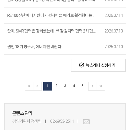
RE100산단 에너지원에서 원자력을 빼기로 확정했다는 보도는 사실과 다릅니다.
2026.07.14
한미, SMR 협력은 강화했는데…핵잠·원자력 협력 2차 협의 일정 아직
2026.07.13
원전 18기 청구서, 에너지판 바뀐다
2026.07.10
task_alt
뉴스레터 신청하기
1
2
3
4
5
콘텐츠 관리
경영기획처 정책팀
02-6953-2511