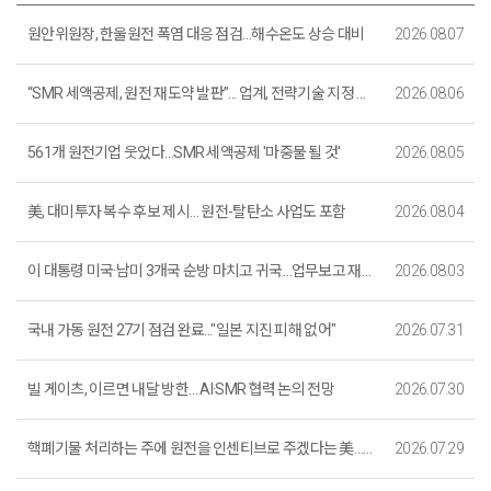
원안위원장, 한울원전 폭염 대응 점검…해수온도 상승 대비
2026.08.07
“SMR 세액공제, 원전 재도약 발판”... 업계, 전략기술 지정 환영
2026.08.06
561개 원전기업 웃었다…SMR 세액공제 '마중물 될 것'
2026.08.05
美, 대미투자 복수 후보 제시… 원전-탈탄소 사업도 포함
2026.08.04
이 대통령 미국·남미 3개국 순방 마치고 귀국…업무보고 재개
2026.08.03
국내 가동 원전 27기 점검 완료..."일본 지진 피해 없어"
2026.07.31
빌 게이츠, 이르면 내달 방한… AI·SMR 협력 논의 전망
2026.07.30
핵폐기물 처리하는 주에 원전을 인센티브로 주겠다는 美…주민들이 반길까
2026.07.29