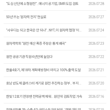
“도심·산단에 소형원전”…에너지 공기업, SMR 도입 검토
2026.07.28
50년 쓰는 ‘원자력 전지’ 현실로
2026.07.27
"사우디는 되고 한국은 안 되나"…NYT, 미 원자력 협정 '이중잣대' 지적
2026.07.24
원자력학회 “원전 예산 폭증 주장은 통계 왜곡”
2026.07.23
원전 공공기관 직원 4년만에 늘었다
2026.07.22
한울4호기, 제18차 계획예방정비 마치고 100% 출력 도달
2026.07.21
호남 반도체 클러스터 계기로 원전 추진하는 정부… 부지 확보까지는 ‘첩첩산중’
2026.07.20
한빛1·2호기 연장땐 전력공백 메워… 원안위 검토작업 가속
2026.07.16
잠재성장률 3%·수출 4강·국민소득 5만 달러…'경제 대도약 원년'
2026.07.15