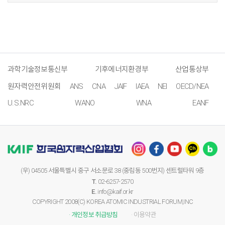
과학기술정보통신부
기후에너지환경부
산업통상부
원자력안전위원회
ANS
CNA
JAIF
IAEA
NEI
OECD/NEA
U.S.NRC
WANO
WNA
EANF
(우) 04505 서울특별시 중구 서소문로 38 (중림동 500번지) 센트럴타워 9층
T.
02-6257-2570
E.
info@kaif.or.kr
COPYRIGHT 2008(C) KOREA ATOMIC INDUSTRIAL FORUM,INC
· 개인정보 취급방침
· 이용약관