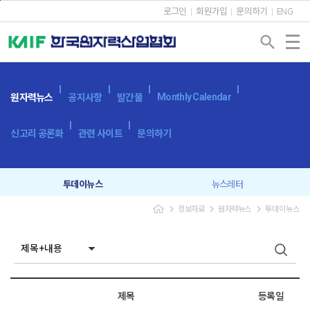
본문바로가기
로그인
회원가입
문의하기
ENG
search
Monthly Calendar
원자력뉴스
공지사항
발간물
신고리 공론화
관련 사이트
문의하기
투데이뉴스
뉴스레터
navigate_next
navigate_next
navigate_next
정보자료
원자력뉴스
투데이뉴스
제목
등록일