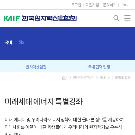
본문바로가기
로그인
회원가입
문의하기
ENG
search
국내
해외
원자력산업전
국내 협력 현황
navigate_next
navigate_next
navigate_next
원자력 네트워크
국내
미래세대 교육
회원사 간담회
원자력협의회
신년인사회
조찬강연회
미래세대 에너지 특별강좌
원자력 CEO 포럼
원자력 커뮤니케이션
미래 에너지 및 우리나라 에너지정책에 대한 올바른 정보를 제공하여
미래세대 교육
미래사회를 이끌어 나갈 학생들에게 우리나라의 원자력기술 우수성
인식 제고