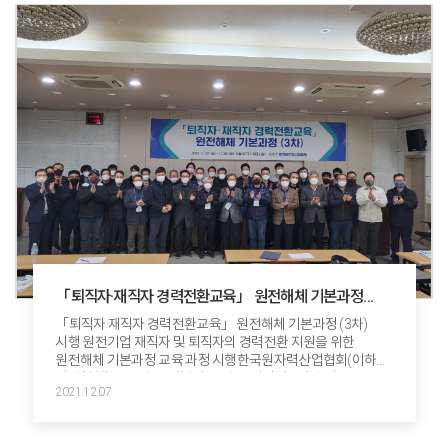
민관협의회에서는 지난 11월 비방사선 시설을 선제적으로
해체할 수 있도록 원자력안전법 개정안을 발의한 양정숙 위원이
참석하여 원전해체 산업 육성을 위한 제도개선 방향 등 산학연
간 다양한 의견을 교환하였다.박기영 산업부 2차관은
인사말에서 “해체시장 조기 창출을 위해 해체사업이 신속히
착수되어야 한다”면서 “산업부는 해체산업 육성을 위한
규제개선을 위해 업계 의견을 적극 수렴하여 국회 및
원자력안전위원회...
「퇴직자·재직자 경력전환교육」 원전해체 기본과정
(3차) 시행
「퇴직자·재직자 경력전환교육」 원전해체 기본과정 (3차)
시행 원전기업 재직자 및 퇴직자의 경력전환 지원을 위한
원전해체 기본과정 교육 과정 시행한국원자력산업협회(이하
원산협회)는 11월 22일부터 11월 26일까지 5일간 서울 SETEC
2021.12.07
세미나실에서 「퇴직자·재직자 경력전환교육」 원전해체
기본과정 (3차)을 시행했다. 코로나19 예방을 위해 교육생 간
충분한 거리를 유지하고 보건당국의 방역 지침을 엄수하여