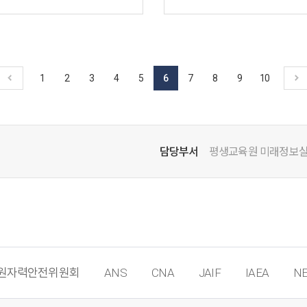
1
2
3
4
5
6
7
8
9
10
담당부서
평생교육원 미래정보
원자력안전위원회
ANS
CNA
JAIF
IAEA
NE