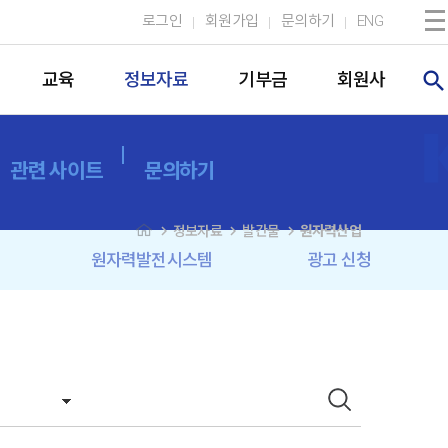
로그인
회원가입
문의하기
ENG
search
교육
정보자료
기부금
회원사
관련 사이트
문의하기
navigate_next
navigate_next
navigate_next
정보자료
발간물
원자력산업
원자력발전시스템
광고 신청