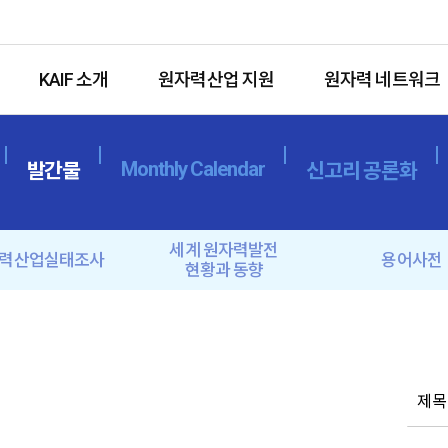
KAIF 소개
원자력산업 지원
원자력 네트워크
Monthly Calendar
발간물
신고리 공론화
세계 원자력발전
력산업실태조사
용어사전
현황과 동향