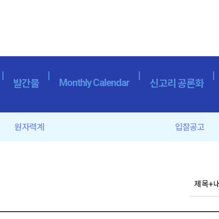
Monthly Calendar
발간물
신고리 공론화
원자력계
입찰공고