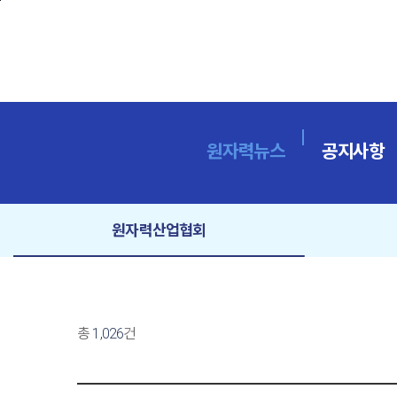
본문바로가기
원자력뉴스
공지사항
원자력산업협회
총
1,026
건