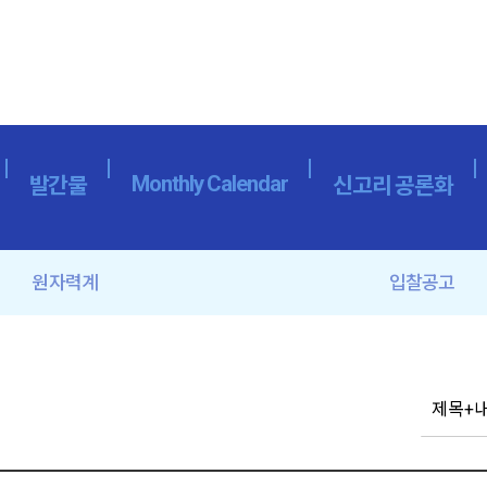
Monthly Calendar
발간물
신고리 공론화
원자력계
입찰공고