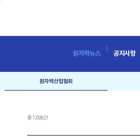
본문바로가기
원자력뉴스
공지사항
원자력산업협회
총
1,026
건