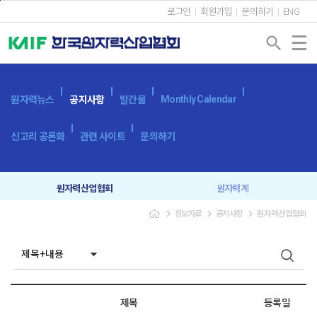
본문바로가기
로그인
회원가입
문의하기
ENG
search
Monthly Calendar
원자력뉴스
공지사항
발간물
신고리 공론화
관련 사이트
문의하기
원자력산업협회
원자력계
navigate_next
navigate_next
navigate_next
정보자료
공지사항
원자력산업협회
입찰공고
보도자료
제목
등록일