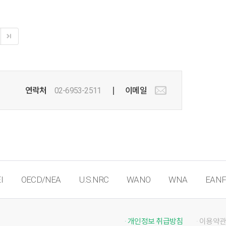
한전원자력연료, 한국원자력연구원 등 각
기관에서 실무관리자급 직원 50여 명이
참석했다.강좌 첫 날에는 ‘탄소중립과
원자력’이라는 주제로 ‘탄소중립 시대에서
원자력의 역할’ (주한규 서울대 원자핵공학과
교수),‘신뢰받는 원자력안전규제를 위한 미래
전략’ (엄재식 원자력안전위원회 위원장),
‘산업과 에너지의 메가 트렌드’ (정재훈
연락처
02-6953-2511
이메일
한국수력원자력(주) 사장), ‘탄소중립 2050
달성을 위한 에너지믹스’ (황용석 서울대
원자핵공학과 교수), ‘AI란 무엇이며 어떻게
활용해야 하는가’ (김명락 초록소프트(주)
대표), ‘원전 수출 전략’ (황주호
원전수출자문위원회 위원장)의 강...
I
OECD/NEA
U.S.NRC
WANO
WNA
EANF
· 개인정보 취급방침
· 이용약관