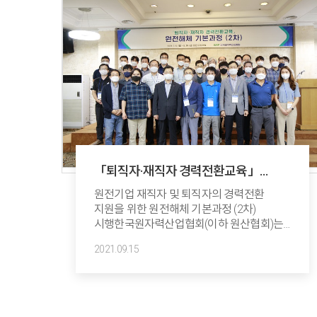
「퇴직자·재직자 경력전환교육」
원전해체 기본과정 (2차) 시행
원전기업 재직자 및 퇴직자의 경력전환
지원을 위한 원전해체 기본과정 (2차)
시행한국원자력산업협회(이하 원산협회)는
9월 6일부터 9월 10일까지 5일간 대전
2021.09.15
유성호텔에서 「퇴직자·재직자
경력전환교육」 원전해체 기본과정 (2차)을
시행했다. 코로나19 확산 방지를 위해 교육생
간 거리를 확보하고 투명 가림막을 설치하는
등 정부의 방역지침을 엄수하였다.