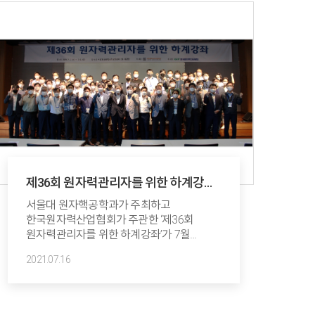
거리두기로 인해 온라인 강의로 실시되었다.
원자력생태계 지원사업 목적으로 시행한
이번 교육은 원자력 분야 2년 이상 경력을
보유한 원전기업 재직자와 퇴직자 16명을
대상으로 방사선취급감독자면허(SRI)
자격증 취득 과정 교육을 통해 경력전환을
지원하였다.이번 교육은 6월 14일부터 SRI
취득 필기시험과목인 ⓵ 원자력이론, ⓶
방사선장해방어, ⓷ 방사선취급기술, ⓸
원자력관계법령에 대해 총 75시간의
기초이론 정립을 위한 온라인 강의를
실시하였다.이후 실시간 온라인교육을 통해
제36회 원자력관리자를 위한 하계강좌
7월 17일~18일에 원자력이론 등 4개 과목의
시행
기출유형별 문제풀이의 ...
​서울대 원자핵공학과가 주최하고
한국원자력산업협회가 주관한 ‘제36회
원자력관리자를 위한 하계강좌’가 7월
7일부터 9일까지 3일간 서울대학교
2021.07.16
글로벌공학교육센터(GECE, 38동) 5층
대강당에서 시행되었다. ‘탄소중립 실현을
위한 미래 원자력’이라는 주제로 열린 이번
하계강좌에는 한국수력원자력(주), 한전KPS,