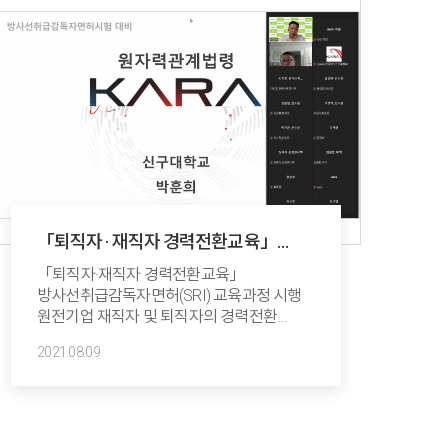
「퇴직자 · 재직자 경력전환교육」
방사선취급감독자면허(SRI)취득 과정
「퇴직자·재직자 경력전환교육」
교육 시행
방사선취급감독자면허(SRI) 교육과정 시행
원전기업 재직자 및 퇴직자의 경력전환
지원을 위한 방사선취급감독자면허(SRI)
2021.08.09
취득 교육 과정 시행​ 한국원자력산업협회는
6월 14일부터 8월 8일간
한국방사선진흥협회에서 “「퇴직자·재직자
경력전환교육」 방사선취급감독자면허(SRI)
취득 과정”​을 시행했다. 격상된 사회적