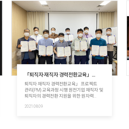
산업통상자원부 강경성 에너지산업실장,
과학기술정보통신부 권기석
원자력연구개발과장 등 정부, 지자체, 산학연
기관장과 교수 16명이 참석하였다.정재훈
한수원 사장은 인사말에서 “5월에 원안위에
제출한 최종해체계획서의 승인기간을
2년으로 명시하는 시행령 개정안이 최근
원안위 회의에서 의결되면서 원전해체 추진
동력이 생겼다”면서 “해체 R&D 예타도
조속히 통과되어 많은 기업들에게 기회를
주고 원자력 생태계 유지를 위한 기회를
만들어 나가야 한다”고 말했다.강경성 산업부
「퇴직자·재직자 경력전환교육」
실장은 “동남권 원전해체연구소 설립과
프로젝트 관리(PM) 교육 시행
원전해체 R&...
퇴직자·재직자 경력전환교육」 프로젝트
관리(PM) 교육과정 시행 원전기업 재직자 및
퇴직자의 경력전환 지원을 위한 원자력
프로젝트 교육(PM) 시행​
2021.08.09
한국원자력산업협회는 6월 28일부터 5일간
서울 스페이스 쉐어에서 “「퇴직자·재직자
경력전환교육」 프로젝트 관리- CPME®
양성과정 교육”​을 시행했다. 코로나19 예방을