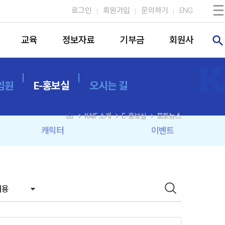
로그인
회원가입
문의하기
ENG
search
교육
정보자료
기부금
회원사
임원
E-홍보실
오시는 길
navigate_next
navigate_next
navigate_next
KAIF 소개
E-홍보실
포토뉴스
캐릭터
이벤트