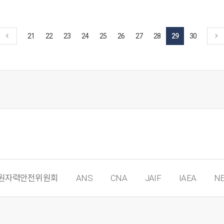
위해 교육생 간 충분한 거리를 유지하고
보건당국의 방역지침을 엄수하여 시행했다.
원자력생태계 지원사업 목적으로 시행한
21
22
23
24
25
26
27
28
29
30
이번 교육은 원자력 분야 2년 이상 경력을
보유한 원전기업 재직자와 퇴직자 11명을
대상으로 원자력 프로젝트 관리(PM)의
경력전환을 위한 교육으로 구성되었다. ​
교육은 원자력생태계 지원사업 소개를
시작으로 PM의 개요, 통합 및 편익 관리, 범위
관리, 일정관리, 자원관리, 이해관계자 관리
등 13가지의 교육 프로그램이 진행되었고
교육을 통해 프로젝트 관리(PM) 실무역량
확보 및 CPME®자격증 취득을 지원하였다.
이번 교육을 위해 한국프로젝트경영...
원자력안전위원회
ANS
CNA
JAIF
IAEA
NE