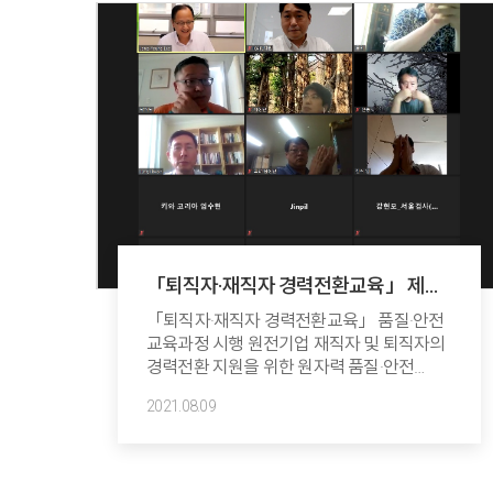
원자력생태계 지원사업 일환으로 시행한
이번 교육은 원자력분야 2년 이상 경력을
보유한 원전기업 재직자와 퇴직자 37명을
대상으로 원전해체 분야로의 경력전환
지원을 위한 기본과정으로 꾸려졌다.교육
1일차에는 원전해체 산업 육성전략
실행계획, 국내외 원전해체 시장 동향,
원전해체 기술개발 동향에 대한 강의가
진행됐으며, 2일차에는 해외 원전해체 사례
분석, 원전해체 안전규제 동향, 원전해체 사업
추진현황, 원전해체 WBS (Work Breakdown
Structure) 및 공정표 개발 기준 강의가
「퇴직자·재직자 경력전환교육」 제
진행됐다. 3일차부터는 해체 엔지니어링 및...
2차 품질·안전 교육 시행
「​퇴직자·재직자 경력전환교육」 품질·안전
교육과정 시행 원전기업 재직자 및 퇴직자의
경력전환 지원을 위한 원자력 품질·안전
교육과정 시행​ 한국원자력산업협회는 7월
2021.08.09
28일부터 6일간 서울 Kiwa Korea에서
“「퇴직자·재직자 경력전환교육」 제 2차
품질·안전 교육과정”​을 시행했다. 격상된
사회적 거리두기로 인해 온라인 강의로