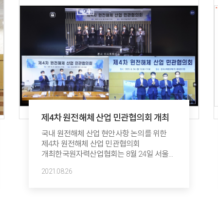
제4차 원전해체 산업 민관협의회 개최
국내 원전해체 산업 현안사항 논의를 위한
제4차 원전해체 산업 민관협의회
개최한국원자력산업협회는 8월 24일 서울
대한상공회의소, 대전 한수원 중앙연구원,
2021.08.26
경주 한수원 본사 3원 화상회의로 「제4차
원전해체 산업 민관협의회」를 개최하였다.
간사기관인 한국원자력산업협회가 주관하고
한수원 정재훈 사장과 단국대학교 이병식
교수 2명의 공동회장이 주재한 이번 회의는