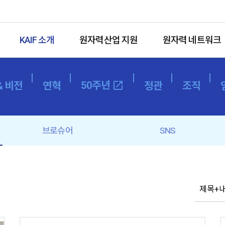
KAIF 소개
원자력산업 지원
원자력 네트워크
50주년
open_in_new
& 비전
연혁
정관
조직
브로슈어
SNS